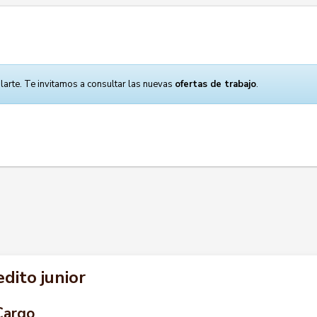
larte. Te invitamos a consultar las nuevas
ofertas de trabajo
.
edito junior
Cargo