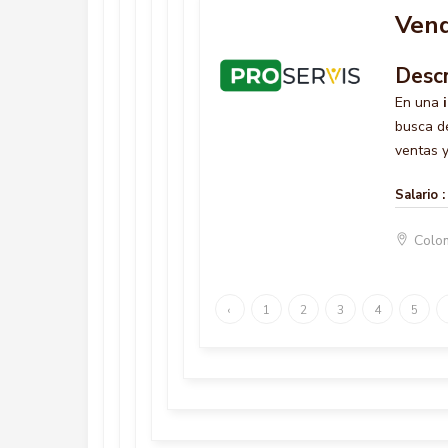
Vend
Descr
En una
busca d
ventas y 
Salario :
Colo
‹
1
2
3
4
5