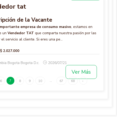
edor tat
ipción de la Vacante
importante empresa de consumo masivo
, estamos en
e un
Vendedor TAT
que comparta nuestra pasión por las
el servicio al cliente. Si eres una pe...
$ 2.027.000
mbia Bogota Bogota D.c.
2026/07/21
Ver Más
7
...
6
8
9
10
67
68
›