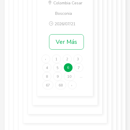
Colombia Cesar
Bosconia
2026/07/21
Ver Más
‹
1
2
3
6
4
5
7
...
8
9
10
67
68
›