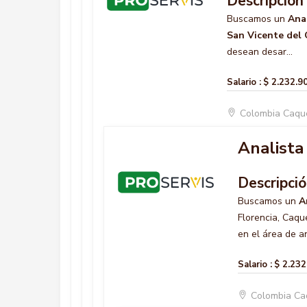
Descripción
Buscamos un
Anal
San Vicente del
desean desar...
Salario :
$ 2.232.9
Colombia Caqu
Analista 
Descripci
Buscamos un
A
Florencia, Caqu
en el área de aná
Salario :
$ 2.232
Colombia Ca